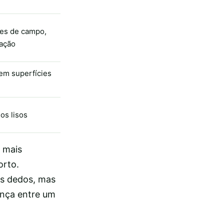
ões de campo,
ração
em superfícies
os lisos
 mais
orto.
os dedos, mas
rença entre um