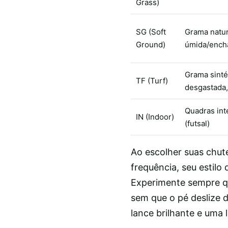
Grass)
SG (Soft
Grama natur
Ground)
úmida/ench
Grama sinté
TF (Turf)
desgastada,
Quadras int
IN (Indoor)
(futsal)
Ao escolher suas chut
frequência, seu estilo 
Experimente sempre qu
sem que o pé deslize d
lance brilhante e uma 