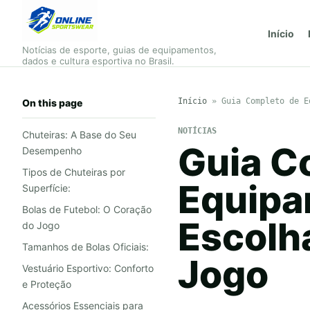
Início
Notícias de esporte, guias de equipamentos,
dados e cultura esportiva no Brasil.
Início
»
Guia Completo de E
On this page
NOTÍCIAS
Chuteiras: A Base do Seu
Guia C
Desempenho
Tipos de Chuteiras por
Equipa
Superfície:
Bolas de Futebol: O Coração
Escolh
do Jogo
Tamanhos de Bolas Oficiais:
Jogo
Vestuário Esportivo: Conforto
e Proteção
Acessórios Essenciais para