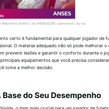
el Reportero Gráfico | by ANSESGOB | openverse | by-sa
nto certo é fundamental para qualquer jogador de f
fissional. O material adequado não só pode melhorar
prevenir lesões e garantir o conforto durante o jog
principais equipamentos que você precisa considera
cê tome a melhor decisão.
A Base do Seu Desempenho
dúvida, o item mais crucial para um jogador de futebo