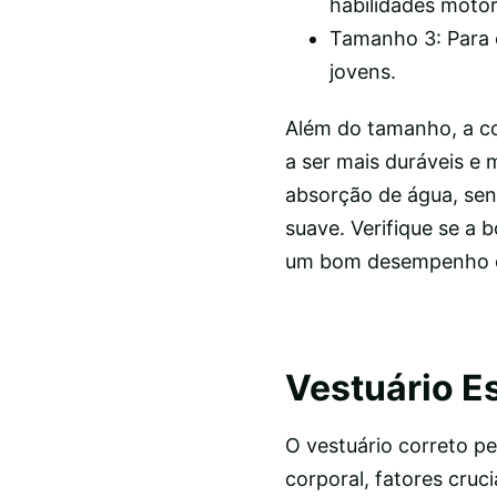
habilidades motor
Tamanho 3: Para c
jovens.
Além do tamanho, a c
a ser mais duráveis e
absorção de água, se
suave. Verifique se a b
um bom desempenho e 
Vestuário E
O vestuário correto p
corporal, fatores cruc