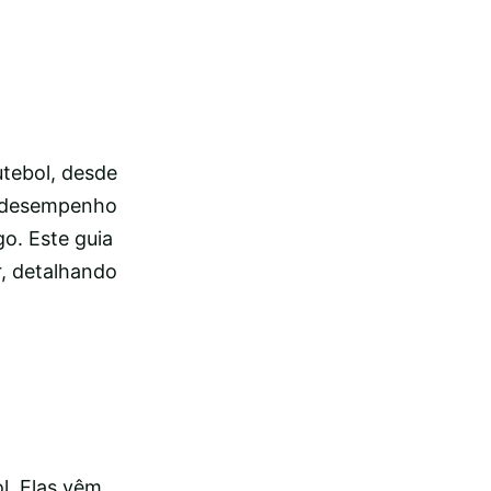
utebol, desde
 o desempenho
o. Este guia
r, detalhando
l. Elas vêm