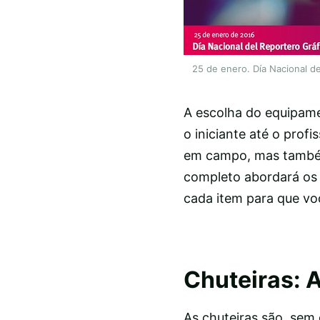
25 de enero. Día Nacional d
A escolha do equipame
o iniciante até o pro
em campo, mas também 
completo abordará os 
cada item para que vo
Chuteiras: 
As chuteiras são, sem 