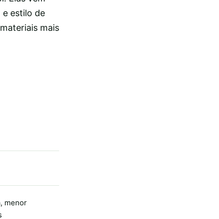
e estilo de
 materiais mais
e
, menor
s