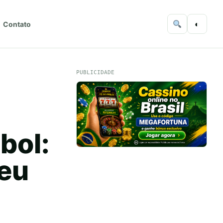
◐
Contato
PUBLICIDADE
bol:
Seu