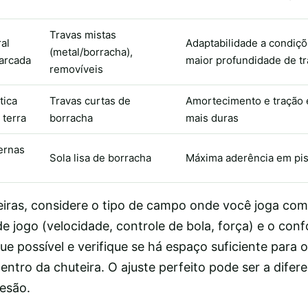
Travas mistas
al
Adaptabilidade a condiç
(metal/borracha),
arcada
maior profundidade de t
removíveis
tica
Travas curtas de
Amortecimento e tração 
 terra
borracha
mais duras
ernas
Sola lisa de borracha
Máxima aderência em pis
eiras, considere o tipo de campo onde você joga com
de jogo (velocidade, controle de bola, força) e o conf
e possível e verifique se há espaço suficiente para 
entro da chuteira. O ajuste perfeito pode ser a dife
lesão.