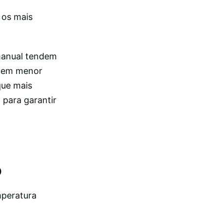
 os mais
manual tendem
ecem menor
que mais
) para garantir
o
mperatura