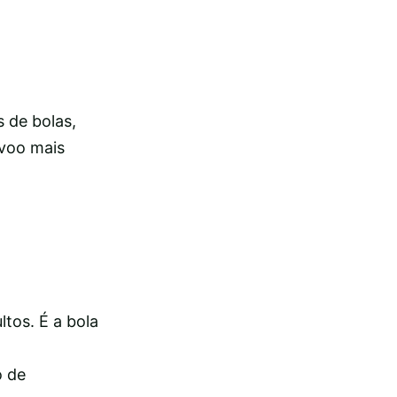
s de bolas,
voo mais
tos. É a bola
o de