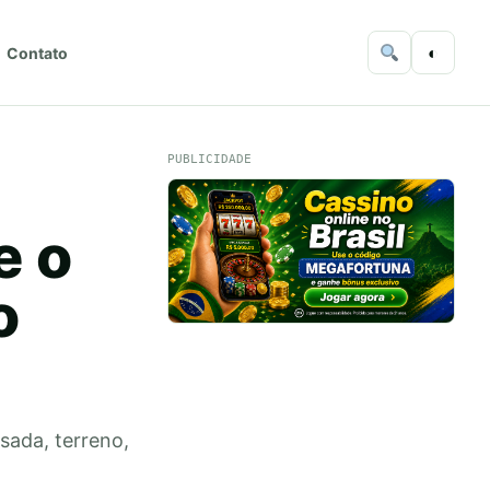
◐
Contato
PUBLICIDADE
e o
o
sada, terreno,