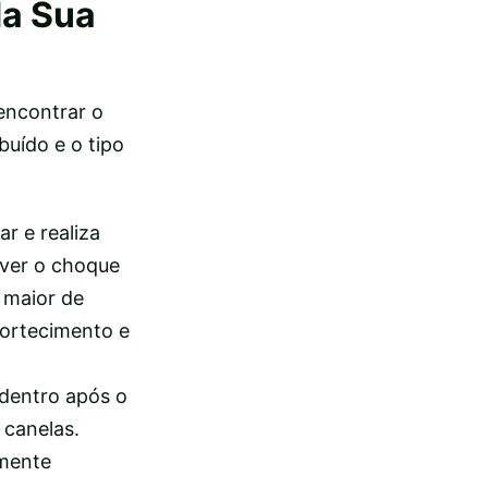
da Sua
encontrar o
buído e o tipo
r e realiza
rver o choque
 maior de
ortecimento e
 dentro após o
 canelas.
amente