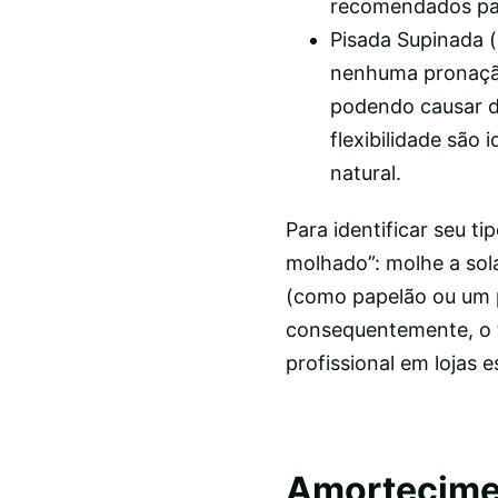
recomendados para
Pisada Supinada (
nenhuma pronação
podendo causar d
flexibilidade são
natural.
Para identificar seu t
molhado”: molhe a sola
(como papelão ou um pi
consequentemente, o t
profissional em lojas 
Amortecime