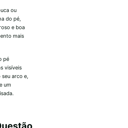
ouca ou
na do pé,
roso e boa
mento mais
o pé
 visíveis
 seu arco e,
re um
isada.
Questão