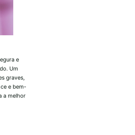
segura e
ado. Um
es graves,
nce e bem-
a a melhor