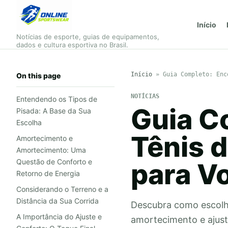
Início
Notícias de esporte, guias de equipamentos,
dados e cultura esportiva no Brasil.
Início
»
Guia Completo: Enc
On this page
NOTÍCIAS
Entendendo os Tipos de
Guia C
Pisada: A Base da Sua
Escolha
Tênis d
Amortecimento e
Amortecimento: Uma
Questão de Conforto e
para V
Retorno de Energia
Considerando o Terreno e a
Distância da Sua Corrida
Descubra como escolher
A Importância do Ajuste e
amortecimento e ajust