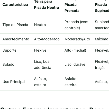
Tênis para
Característica
Pisada
Pisada
Pisada Neutra
Pronada
Supina
Pronada (com
Supinad
Tipo de Pisada
Neutra
controle)
amortec
Amortecimento
Alto/Moderado
Moderado/Alto
Máximo
Suporte
Flexível
Alto (medial)
Flexíve
Liso, boa
Flexível
Solado
Liso, durável
aderência
tração
Asfalto,
Asfalto,
Uso Principal
Asfalto,
esteira
esteira