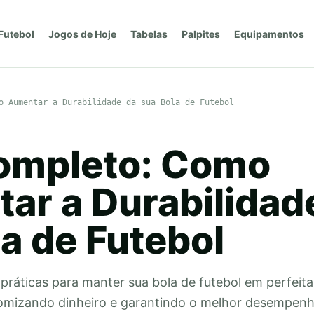
Futebol
Jogos de Hoje
Tabelas
Palpites
Equipamentos
o Aumentar a Durabilidade da sua Bola de Futebol
ompleto: Como
ar a Durabilidad
a de Futebol
práticas para manter sua bola de futebol em perfeit
omizando dinheiro e garantindo o melhor desempen