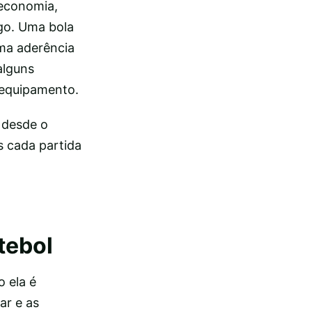
economia,
go. Uma bola
ma aderência
alguns
u equipamento.
, desde o
 cada partida
tebol
o ela é
ar e as