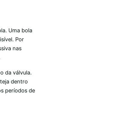
ola. Uma bola
sível. Por
ssiva nas
.
o da válvula.
teja dentro
ós períodos de