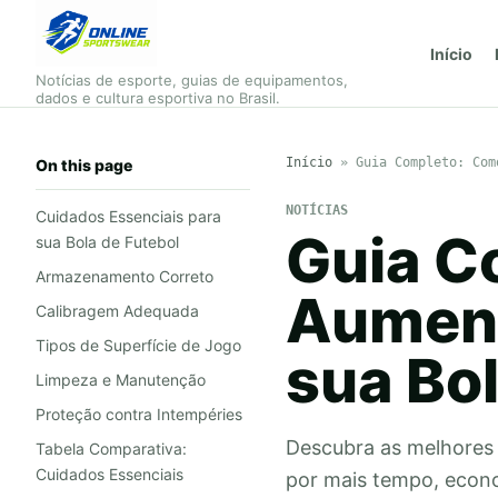
Início
Notícias de esporte, guias de equipamentos,
dados e cultura esportiva no Brasil.
Início
»
Guia Completo: Com
On this page
NOTÍCIAS
Cuidados Essenciais para
Guia C
sua Bola de Futebol
Armazenamento Correto
Aument
Calibragem Adequada
Tipos de Superfície de Jogo
sua Bol
Limpeza e Manutenção
Proteção contra Intempéries
Descubra as melhores 
Tabela Comparativa:
Cuidados Essenciais
por mais tempo, econ