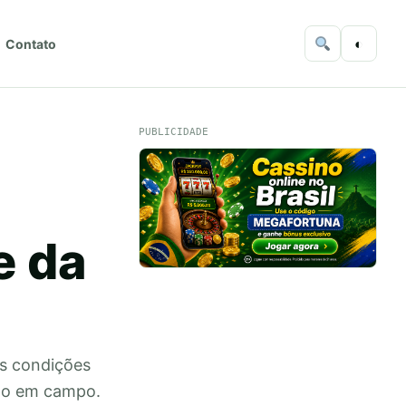
◐
Contato
PUBLICIDADE
e da
as condições
ho em campo.