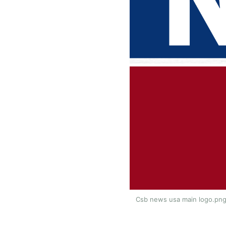
Csb news usa main logo.png