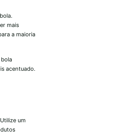
bola.
er mais
ara a maioria
 bola
ais acentuado.
Utilize um
odutos