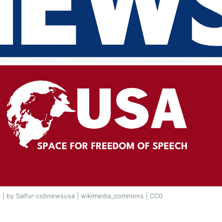
 | by Saifur-csbnewsusa | wikimedia_commons | CC0