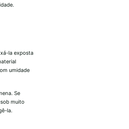
idade.
ixá-la exposta
aterial
 com umidade
mena. Se
 sob muito
ê-la.