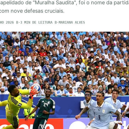
elidado de "Muralha Saudita", foi o nome da partid
 com nove defesas cruciais.
HO 2026
3 MIN DE LEITURA
MARIANA ALVES