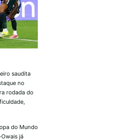
iro saudita
staque no
ira rodada do
ficuldade,
 Copa do Mundo
-Owais já