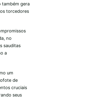
ro também gera
tos torcedores
compromissos
da, no
s sauditas
ão a
omo um
ofote de
ntos cruciais
irando seus