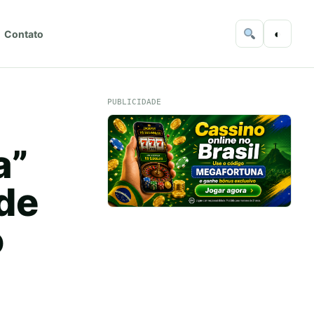
◐
Contato
PUBLICIDADE
a”
de
o