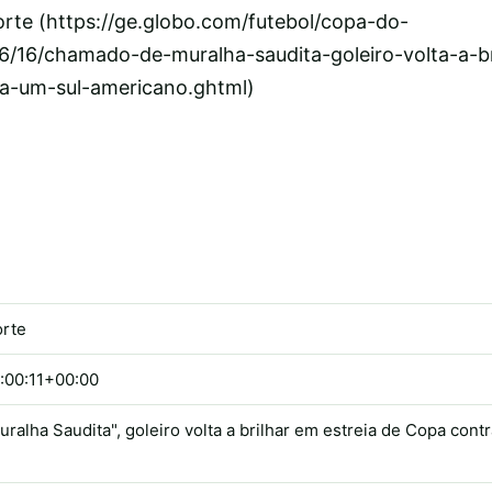
orte (https://ge.globo.com/futebol/copa-do-
6/16/chamado-de-muralha-saudita-goleiro-volta-a-br
ra-um-sul-americano.ghtml)
orte
:00:11+00:00
alha Saudita", goleiro volta a brilhar em estreia de Copa cont