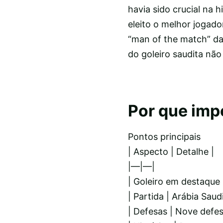
havia sido crucial na h
eleito o melhor jogad
“man of the match” da
do goleiro saudita nã
Por que imp
Pontos principais
| Aspecto | Detalhe |
|—|—|
| Goleiro em destaque
| Partida | Arábia Sau
| Defesas | Nove defesa