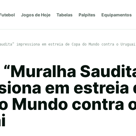
Futebol
Jogos de Hoje
Tabelas
Palpites
Equipamentos
audita” impressiona em estreia de Copa do Mundo contra o Uruguai
 “Muralha Saudit
siona em estreia 
o Mundo contra 
i