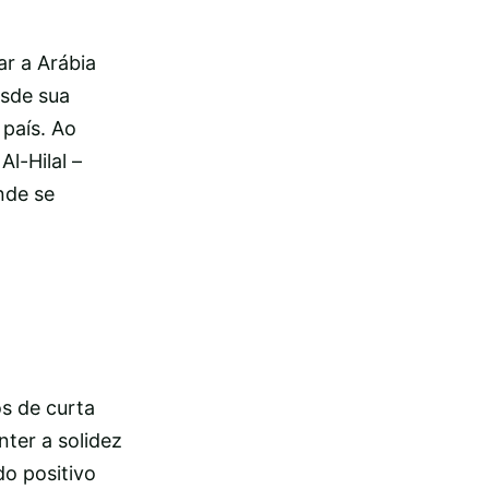
r a Arábia
esde sua
 país. Ao
Al-Hilal –
nde se
s de curta
ter a solidez
do positivo