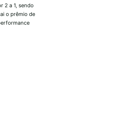
or 2 a 1, sendo
ai o prêmio de
 performance