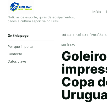
Início
Notícias de esporte, guias de equipamentos,
dados e cultura esportiva no Brasil.
Início
»
Goleiro “Muralha S
On this page
NOTÍCIAS
Por que importa
Goleiro
Contexto
Datos clave
impres
Copa d
Urugua