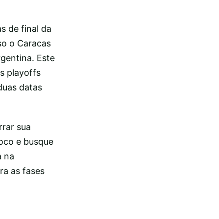
s de final da
so o Caracas
rgentina. Este
os playoffs
duas datas
rrar sua
foco e busque
a na
ra as fases