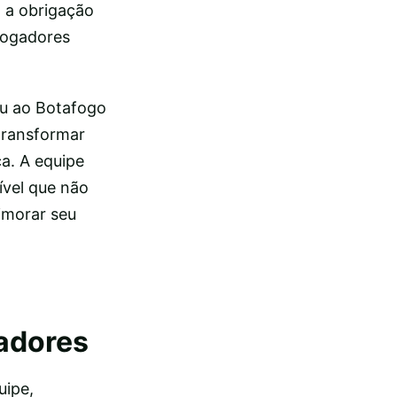
, a obrigação
 jogadores
iu ao Botafogo
 transformar
a. A equipe
ível que não
imorar seu
gadores
uipe,