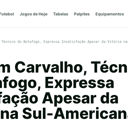
Futebol
Jogos de Hoje
Tabelas
Palpites
Equipamentos
 Técnico do Botafogo, Expressa Insatisfação Apesar da Vitória na
im Carvalho, Técn
afogo, Expressa
sfação Apesar da
a na Sul-America