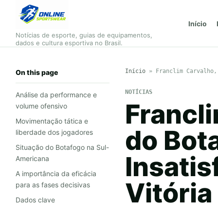
Início
Notícias de esporte, guias de equipamentos,
dados e cultura esportiva no Brasil.
Início
»
Franclim Carvalho,
On this page
NOTÍCIAS
Análise da performance e
Francl
volume ofensivo
Movimentação tática e
do Bot
liberdade dos jogadores
Situação do Botafogo na Sul-
Insati
Americana
A importância da eficácia
Vitóri
para as fases decisivas
Dados clave