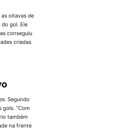
 as oitavas de
 do gol. Ele
mas conseguiu
dades criadas
vo
res. Segundo
s gols. “Com
ário também
ade na frente