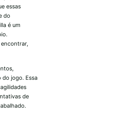
ue essas
e do
lla é um
io.
 encontrar,
entos,
 do jogo. Essa
ragilidades
ntativas de
trabalhado.