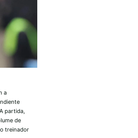
m a
endiente
A partida,
olume de
o treinador