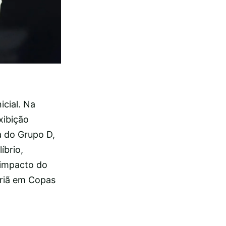
cial. Na
xibição
a do Grupo D,
íbrio,
impacto do
triã em Copas