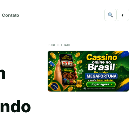
◐
Contato
PUBLICIDADE
m
undo