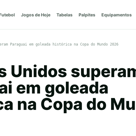
Futebol
Jogos de Hoje
Tabelas
Palpites
Equipamentos
eram Paraguai em goleada histórica na Copa do Mundo 2026
s Unidos supera
ai em goleada
ica na Copa do M