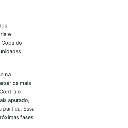
dos
ria e
e Copa do
tunidades
se na
ersários mais
 Contra o
ais apurado,
a partida. Essa
róximas fases