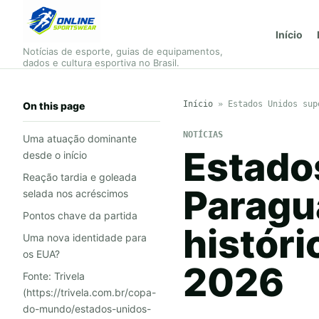
Início
Notícias de esporte, guias de equipamentos,
dados e cultura esportiva no Brasil.
Início
»
Estados Unidos sup
On this page
NOTÍCIAS
Uma atuação dominante
Estado
desde o início
Reação tardia e goleada
Paragu
selada nos acréscimos
Pontos chave da partida
histór
Uma nova identidade para
os EUA?
2026
Fonte: Trivela
(https://trivela.com.br/copa-
do-mundo/estados-unidos-