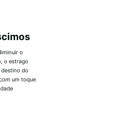
éscimos
iminuir o
, o estrago
 destino do
a com um toque
ridade