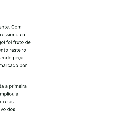
dente. Com
pressionou o
l foi fruto de
nto rasteiro
 sendo peça
 marcado por
da a primeira
mpliou a
tre as
ivo dos