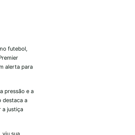
no futebol,
Premier
m alerta para
a pressão e a
o destaca a
 a justiça
 viu sua