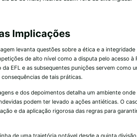
as Implicações
agem levanta questões sobre a ética e a integridade 
etições de alto nível como a disputa pelo acesso à 
o da EFL e as subsequentes punições servem como u
 consequências de tais práticas.
agens e dos depoimentos detalha um ambiente onde 
ndevidas podem ter levado a ações antiéticas. O cas
zação e da aplicação rigorosa das regras para garantir
ha de uma trajetória notável desde a quinta divisão,