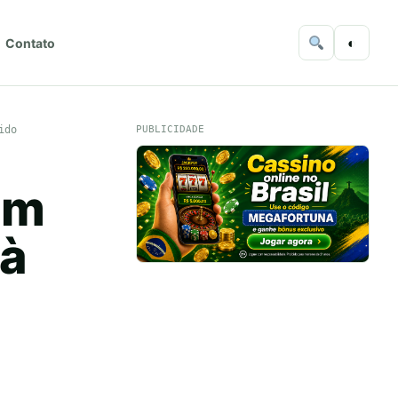
◐
Contato
ido
PUBLICIDADE
em
 à