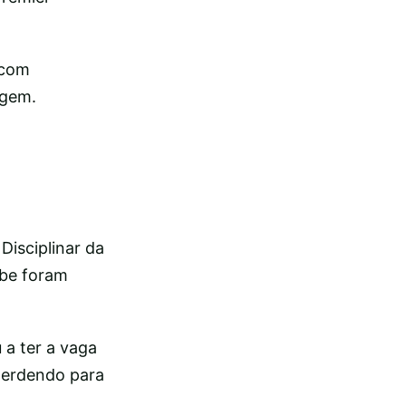
 com
agem.
isciplinar da
ube foram
 a ter a vaga
perdendo para