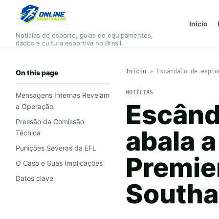
Início
Notícias de esporte, guias de equipamentos,
dados e cultura esportiva no Brasil.
Início
»
Escândalo de espio
On this page
NOTÍCIAS
Mensagens Internas Revelam
Escând
a Operação
Pressão da Comissão
abala a
Técnica
Punições Severas da EFL
Premie
O Caso e Suas Implicações
Datos clave
Southa