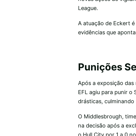
League.
A atuação de Eckert é
evidências que aponta
Punições Se
Após a exposição das 
EFL agiu para punir o
drásticas, culminando 
O Middlesbrough, time
na decisão após a exc
o Hull City por 1 a 0 n