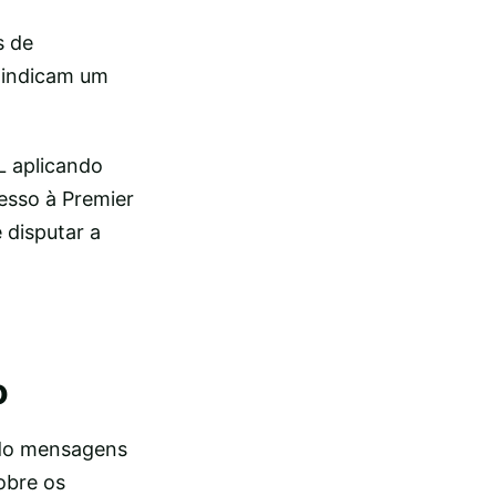
o
s de
 indicam um
L aplicando
esso à Premier
 disputar a
o
ndo mensagens
obre os