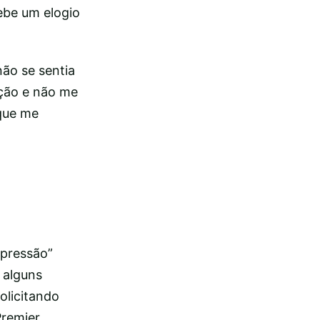
ebe um elogio
não se sentia
pção e não me
 que me
 pressão”
 alguns
olicitando
Premier