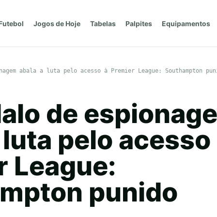
Futebol
Jogos de Hoje
Tabelas
Palpites
Equipamentos
nagem abala a luta pelo acesso à Premier League: Southampton pun
alo de espionag
 luta pelo acesso
r League:
mpton punido