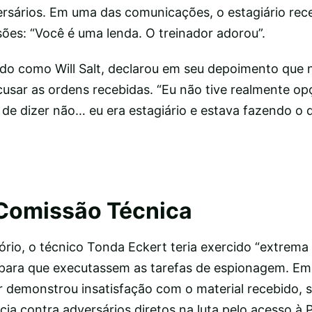
rsários. Em uma das comunicações, o estagiário rec
ões: “Você é uma lenda. O treinador adorou”.
cado como Will Salt, declarou em seu depoimento que 
cusar as ordens recebidas. “Eu não tive realmente o
 de dizer não… eu era estagiário e estava fazendo o
Comissão Técnica
ório, o técnico Tonda Eckert teria exercido “extrema
 para que executassem as tarefas de espionagem. Em
 demonstrou insatisfação com o material recebido, s
cia contra adversários diretos na luta pelo acesso à 