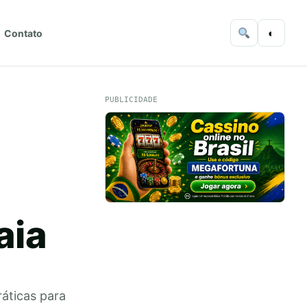
◐
Contato
PUBLICIDADE
aia
ráticas para