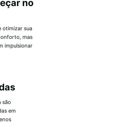
eçar no
 otimizar sua
conforto, mas
m impulsionar
adas
a são
das em
menos