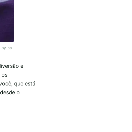
| by-sa
diversão e
 os
você, que está
 desde o