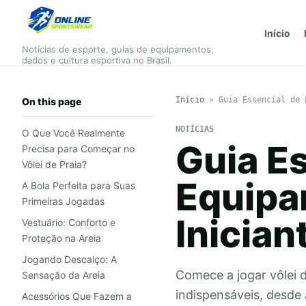
Início
Notícias de esporte, guias de equipamentos,
dados e cultura esportiva no Brasil.
Início
»
Guia Essencial de 
On this page
NOTÍCIAS
O Que Você Realmente
Guia E
Precisa para Começar no
Vôlei de Praia?
Equipa
A Bola Perfeita para Suas
Primeiras Jogadas
Inician
Vestuário: Conforto e
Proteção na Areia
Jogando Descalço: A
Comece a jogar vôlei 
Sensação da Areia
indispensáveis, desde a
Acessórios Que Fazem a