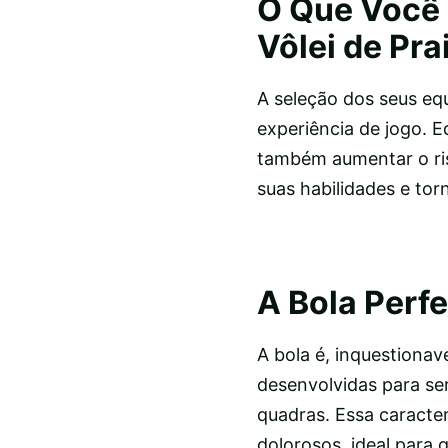
O Que Você 
Vôlei de Pra
A seleção dos seus equ
experiência de jogo.
também aumentar o ris
suas habilidades e to
A Bola Perf
A bola é, inquestionav
desenvolvidas para s
quadras. Essa caracter
dolorosos, ideal para