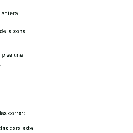
elantera
de la zona
, pisa una
.
es correr:
adas para este