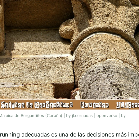
lpica de Bergantiños (Coruña) | by jl.cernadas | openverse | by
de running adecuadas es una de las decisiones más im