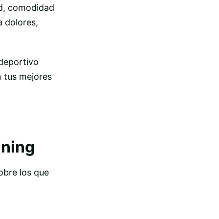
ad, comodidad
a dolores,
deportivo
n tus mejores
nning
obre los que