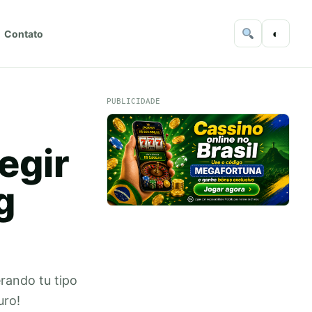
◐
Contato
PUBLICIDADE
egir
g
erando tu tipo
uro!