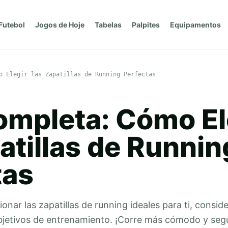
Futebol
Jogos de Hoje
Tabelas
Palpites
Equipamentos
o Elegir las Zapatillas de Running Perfectas
ompleta: Cómo El
atillas de Runnin
tas
nar las zapatillas de running ideales para ti, consid
objetivos de entrenamiento. ¡Corre más cómodo y seg