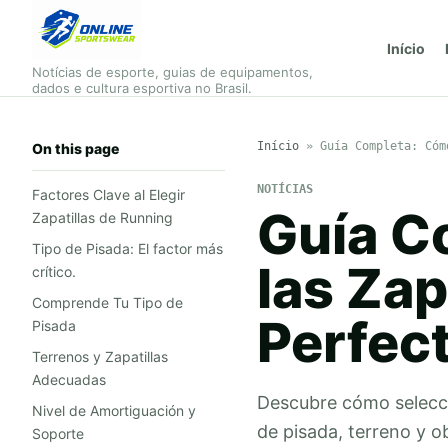
Início
Notícias de esporte, guias de equipamentos,
dados e cultura esportiva no Brasil.
Início
»
Guía Completa: Cóm
On this page
NOTÍCIAS
Factores Clave al Elegir
Guía C
Zapatillas de Running
Tipo de Pisada: El factor más
las Zap
crítico.
Comprende Tu Tipo de
Perfec
Pisada
Terrenos y Zapatillas
Adecuadas
Descubre cómo seleccio
Nivel de Amortiguación y
de pisada, terreno y 
Soporte