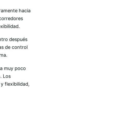
geramente hacia
 corredores
xibilidad.
ntro después
las de control
ema.
ota muy poco
. Los
 flexibilidad,