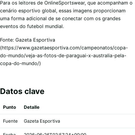
Para os leitores de OnlineSportswear, que acompanham o
cenário esportivo global, essas imagens proporcionam
uma forma adicional de se conectar com os grandes
eventos do futebol mundial.
Fonte: Gazeta Esportiva
(https://www.gazetaesportiva.com/campeonatos/copa-
do-mundo/veja-as-fotos-de-paraguai-x-australia-pela-
copa-do-mundo/)
Datos clave
Punto
Detalle
Fuente
Gazeta Esportiva
Fecha
2026-06-26T02:57:24+00:00