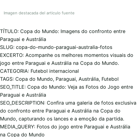
Imagen destacada del articulo fuente
TÍTULO: Copa do Mundo: Imagens do confronto entre
Paraguai e Austrália
SLUG: copa-do-mundo-paraguai-australia-fotos
EXCERTO: Acompanhe os melhores momentos visuais do
jogo entre Paraguai e Austrália na Copa do Mundo.
CATEGORIA: Futebol internacional
TAGS: Copa do Mundo, Paraguai, Austrália, Futebol
SEO_TITLE: Copa do Mundo: Veja as Fotos do Jogo entre
Paraguai e Austrália
SEO_DESCRIPTION: Confira uma galeria de fotos exclusiva
do confronto entre Paraguai e Austrália na Copa do
Mundo, capturando os lances e a emoção da partida.
MEDIA_QUERY: Fotos do jogo entre Paraguai e Austrália
na Copa do Mundo