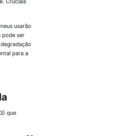
. Cruciais
pneus usarão
s pode ser
A degradação
ntal para a
da
Q3) que