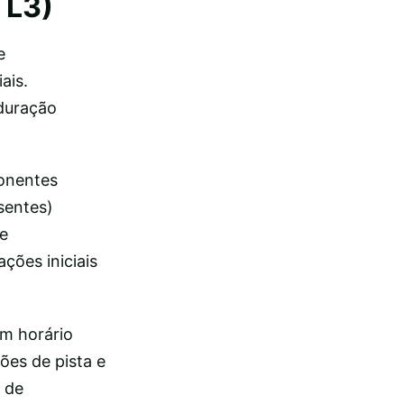
TL3)
e
ais.
 duração
ponentes
sentes)
e
ções iniciais
um horário
ões de pista e
 de