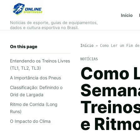
Início
Notícias de esporte, guias de equipamentos,
dados e cultura esportiva no Brasil.
Início
»
Como Ler um Fim de
On this page
NOTÍCIAS
Entendendo os Treinos Livres
Como L
(TL1, TL2, TL3)
A Importância dos Pneus
Semana
Classificação: Definindo o
Grid de Largada
Treinos
Ritmo de Corrida (Long
Runs)
e Ritmo
O Impacto do Clima