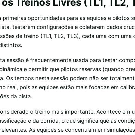
s Treinos Livres (TL1, TL2, 
as primeiras oportunidades para as equipes e pilotos s
ista, testarem configurações e coletarem dados cruci
essões de treino (TL1, TL2, TL3), cada uma com uma
distintos.
 Esta sessão é frequentemente usada para testar com
odinâmica e permitir que pilotos reservas (quando pre
a. Os tempos nesta sessão podem não ser totalment
mo real, pois as equipes estão mais focadas em calibra
ões da pista.
 Considerado o treino mais importante. Acontece em 
ssificação e da corrida, o que significa que as condiç
relevantes. As equipes se concentram em simulações