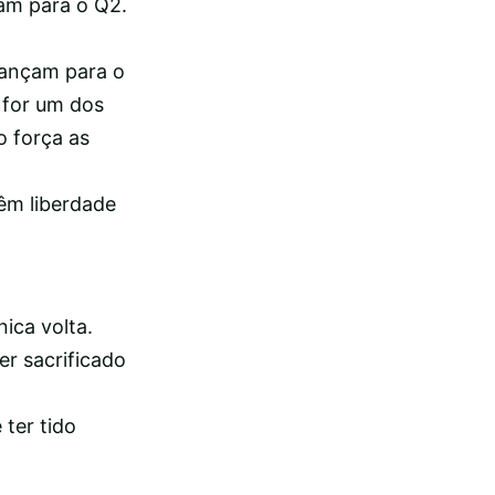
çam para o Q2.
vançam para o
 for um dos
o força as
têm liberdade
ica volta.
er sacrificado
 ter tido