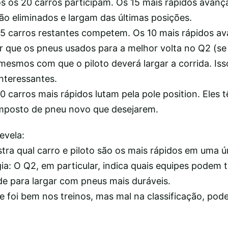
os os 20 carros participam. Os 15 mais rápidos avan
ão eliminados e largam das últimas posições.
 15 carros restantes competem. Os 10 mais rápidos a
r que os pneus usados para a melhor volta no Q2 (se
mesmos com que o piloto deverá largar a corrida. Iss
interessantes.
10 carros mais rápidos lutam pela pole position. Eles 
omposto de pneu novo que desejarem.
evela:
tra qual carro e piloto são os mais rápidos em uma ún
gia: O Q2, em particular, indica quais equipes podem t
e para largar com pneus mais duráveis.
e foi bem nos treinos, mas mal na classificação, pode