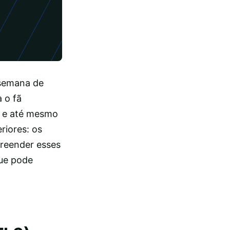
 semana de
 o fã
, e até mesmo
riores: os
mpreender esses
que pode