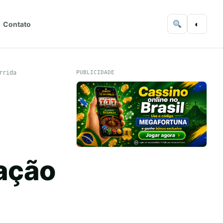
◐
Contato
rrida
PUBLICIDADE
cação