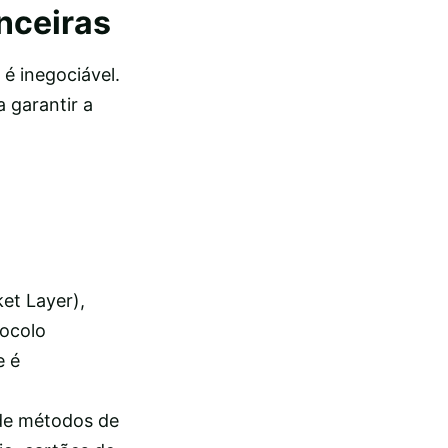
nceiras
é inegociável.
 garantir a
ket Layer),
tocolo
e é
de métodos de