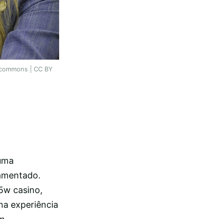
a_commons | CC BY
 uma
damentado.
5w casino
,
ma experiência