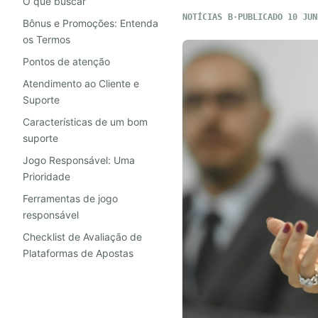
O que buscar
NOTÍCIAS
PUBLICADO 10 JUN
Bônus e Promoções: Entenda
os Termos
Pontos de atenção
Atendimento ao Cliente e
Suporte
Características de um bom
suporte
Jogo Responsável: Uma
Prioridade
Ferramentas de jogo
responsável
Checklist de Avaliação de
Plataformas de Apostas