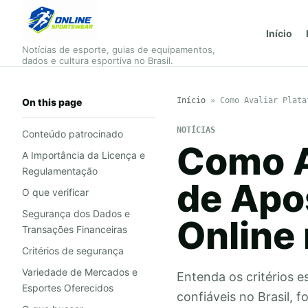
Início
Notícias de esporte, guias de equipamentos,
dados e cultura esportiva no Brasil.
Início
»
Como Avaliar Plata
On this page
NOTÍCIAS
Conteúdo patrocinado
Como A
A Importância da Licença e
Regulamentação
de Apo
O que verificar
Segurança dos Dados e
Online 
Transações Financeiras
Critérios de segurança
Variedade de Mercados e
Entenda os critérios e
Esportes Oferecidos
confiáveis no Brasil,