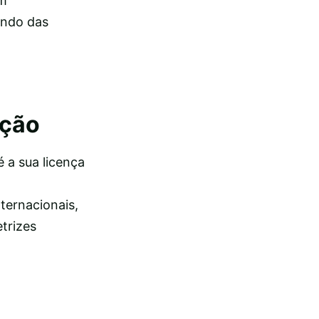
em
undo das
ação
 a sua licença
ternacionais,
trizes