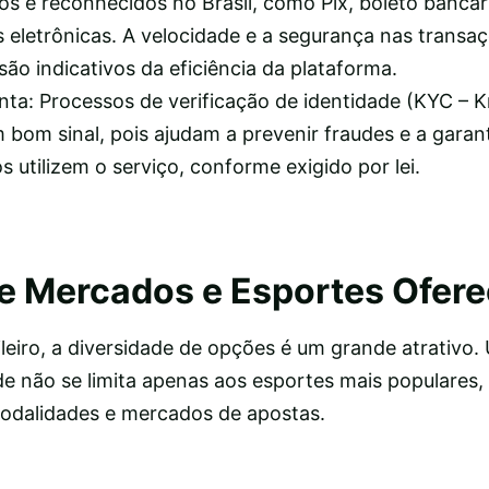
 e reconhecidos no Brasil, como Pix, boleto bancár
as eletrônicas. A velocidade e a segurança nas transa
são indicativos da eficiência da plataforma.
nta: Processos de verificação de identidade (KYC – 
bom sinal, pois ajudam a prevenir fraudes e a garan
 utilizem o serviço, conforme exigido por lei.
e Mercados e Esportes Ofere
leiro, a diversidade de opções é um grande atrativo
de não se limita apenas aos esportes mais populares,
dalidades e mercados de apostas.