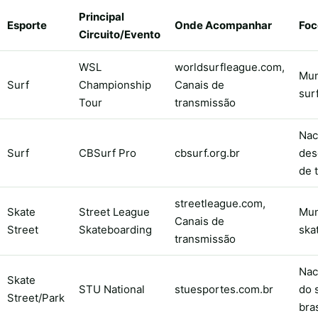
Principal
Esporte
Onde Acompanhar
Foc
Circuito/Evento
WSL
worldsurfleague.com,
Mun
Surf
Championship
Canais de
sur
Tour
transmissão
Nac
Surf
CBSurf Pro
cbsurf.org.br
des
de 
streetleague.com,
Skate
Street League
Mun
Canais de
Street
Skateboarding
ska
transmissão
Nac
Skate
STU National
stuesportes.com.br
do 
Street/Park
bras