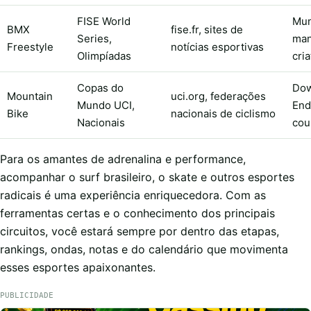
FISE World
Mun
BMX
fise.fr, sites de
Series,
man
Freestyle
notícias esportivas
Olimpíadas
cri
Copas do
Dow
Mountain
uci.org, federações
Mundo UCI,
End
Bike
nacionais de ciclismo
Nacionais
cou
Para os amantes de adrenalina e performance,
acompanhar o surf brasileiro, o skate e outros esportes
radicais é uma experiência enriquecedora. Com as
ferramentas certas e o conhecimento dos principais
circuitos, você estará sempre por dentro das etapas,
rankings, ondas, notas e do calendário que movimenta
esses esportes apaixonantes.
PUBLICIDADE