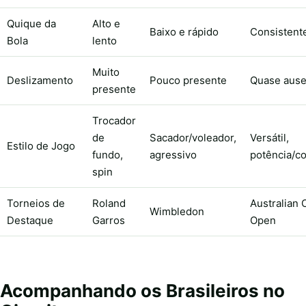
Quique da
Alto e
Baixo e rápido
Consistent
Bola
lento
Muito
Deslizamento
Pouco presente
Quase ause
presente
Trocador
de
Sacador/voleador,
Versátil,
Estilo de Jogo
fundo,
agressivo
potência/co
spin
Torneios de
Roland
Australian
Wimbledon
Destaque
Garros
Open
Acompanhando os Brasileiros no