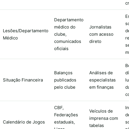
c
E
Departamento
s
médico do
Jornalistas
Lesões/Departamento
d
clube,
com acesso
Médico
r
comunicados
direto
s
oficiais
m
B
Balanços
Análises de
d
Situação Financeira
publicados
especialistas
l
pelo clube
em finanças
d
c
CBF,
I
Veículos de
Federações
d
imprensa com
Calendário de Jogos
estaduais,
s
tabelas