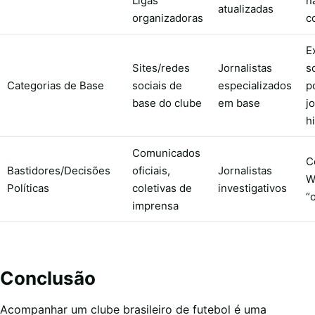
Ligas
n
atualizadas
organizadoras
c
E
Sites/redes
Jornalistas
s
Categorias de Base
sociais de
especializados
p
base do clube
em base
j
h
Comunicados
C
Bastidores/Decisões
oficiais,
Jornalistas
W
Políticas
coletivas de
investigativos
“
imprensa
Conclusão
Acompanhar um clube brasileiro de futebol é uma