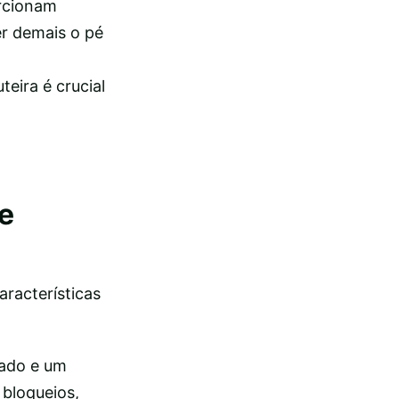
orcionam
er demais o pé
eira é crucial
e
aracterísticas
rado e um
 bloqueios,