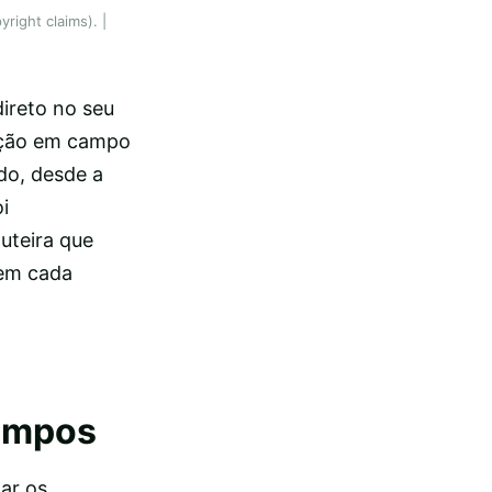
ight claims). |
direto no seu
sição em campo
do, desde a
i
uteira que
 em cada
ampos
ar os