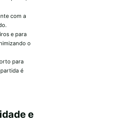
ante com a
do.
iros e para
inimizando o
orto para
partida é
idade e