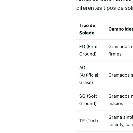
diferentes tipos de so
Tipo de
Campo Idea
Solado
FG (Firm
Gramados n
Ground)
firmes
AG
(Artificial
Gramados s
Grass)
SG (Soft
Gramados n
Ground)
macios
Grama sinté
TF (Turf)
society, ca