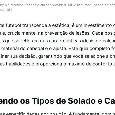
| by No machine-readable author provided. MHV assumed (based on copyr
 domain
de futebol transcende a estética; é um investimento 
 e, crucialmente, na prevenção de lesões. Cada po
 que se refletem nas características ideais do calça
 material do cabedal e o ajuste. Este guia completo fo
inar sua decisão, garantindo que você selecione a ch
uas habilidades e proporciona o máximo de conforto
ndo os Tipos de Solado e C
as especificidades por posição, é fundamental domin