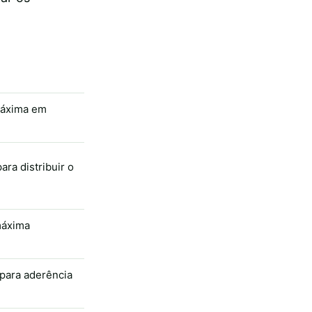
 máxima em
ra distribuir o
máxima
 para aderência