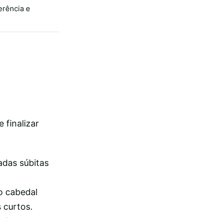
erência e
 finalizar
adas súbitas
o cabedal
 curtos.