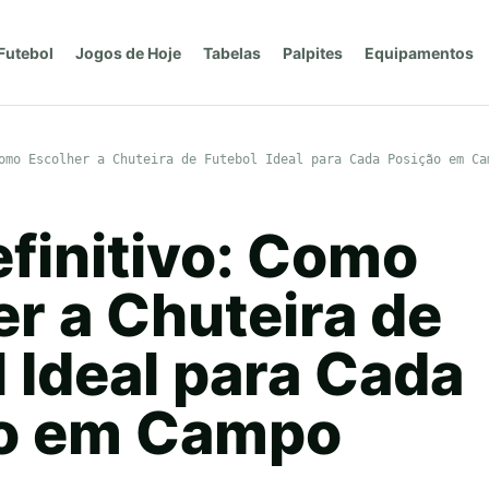
Futebol
Jogos de Hoje
Tabelas
Palpites
Equipamentos
omo Escolher a Chuteira de Futebol Ideal para Cada Posição em Ca
efinitivo: Como
r a Chuteira de
 Ideal para Cada
o em Campo