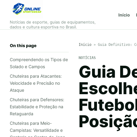
Início
Notícias de esporte, guias de equipamentos,
dados e cultura esportiva no Brasil.
Início
»
Guia Definitivo: C
On this page
NOTÍCIAS
Compreendendo os Tipos de
Guia D
Solado e Campos
Chuteiras para Atacantes:
Escolhe
Velocidade e Precisão no
Ataque
Futebol
Chuteiras para Defensores:
Estabilidade e Proteção na
Retaguarda
Posiçã
Chuteiras para Meio-
Campistas: Versatilidade e