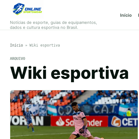
Início
Notícias de esporte, guias de equipamentos,
dados e cultura esportiva no Brasil.
Início
»
Wiki esportiva
ARQUIVO
Wiki esportiva