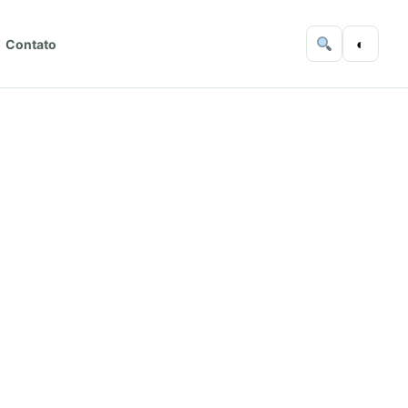
◐
Contato