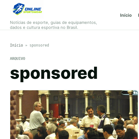
Início
Notícias de esporte, guias de equipamentos,
dados e cultura esportiva no Brasil.
Início
»
sponsored
ARQUIVO
sponsored