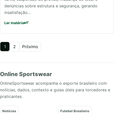
denúncias sobre estrutura e segurança, gerando
insatisfação…
Ler matéria
Paginação
1
2
Próximo
de
posts
Online Sportswear
OnlineSportswear acompanha o esporte brasileiro com
notícias, dados, contexto e guias úteis para torcedores e
praticantes.
Notícias
Futebol Brasileiro