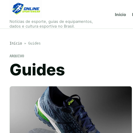
Início
Notícias de esporte, guias de equipamentos,
dados e cultura esportiva no Brasil.
Início
»
Guides
ARQUIVO
Guides