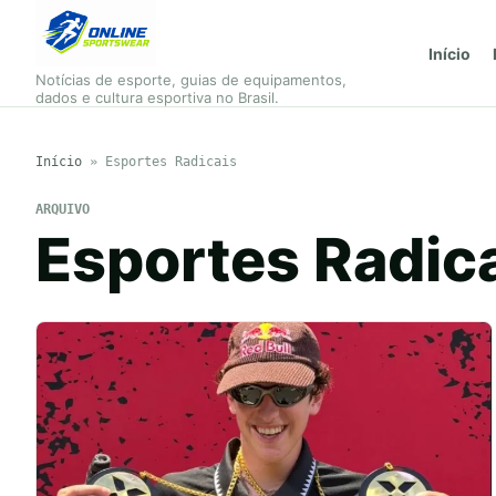
Início
Notícias de esporte, guias de equipamentos,
dados e cultura esportiva no Brasil.
Início
»
Esportes Radicais
ARQUIVO
Esportes Radic