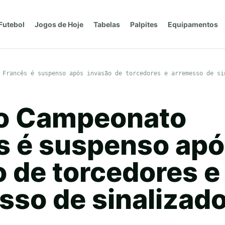
Futebol
Jogos de Hoje
Tabelas
Palpites
Equipamentos
 Francês é suspenso após invasão de torcedores e arremesso de si
o Campeonato
s é suspenso ap
o de torcedores e
sso de sinalizad