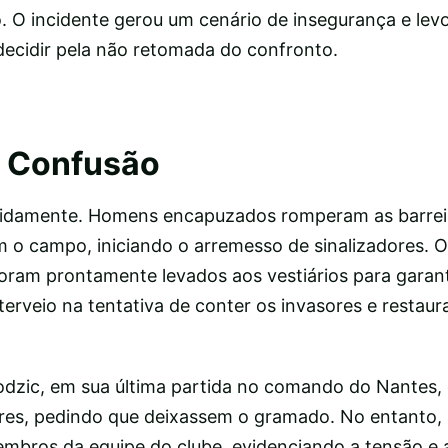
. O incidente gerou um cenário de insegurança e levo
decidir pela não retomada do confronto.
a Confusão
apidamente. Homens encapuzados romperam as barrei
 o campo, iniciando o arremesso de sinalizadores. 
oram prontamente levados aos vestiários para garant
nterveio na tentativa de conter os invasores e restau
hodzic, em sua última partida no comando do Nantes,
res, pedindo que deixassem o gramado. No entanto, 
mbros da equipe do clube, evidenciando a tensão e 