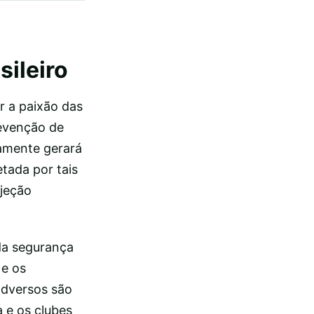
sileiro
r a paixão das
revenção de
tamente gerará
tada por tais
jeção
 da segurança
 e os
adversos são
 e os clubes