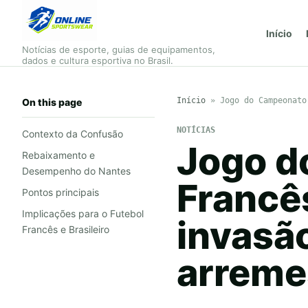
Início
Notícias de esporte, guias de equipamentos,
dados e cultura esportiva no Brasil.
Início
»
Jogo do Campeonato
On this page
NOTÍCIAS
Contexto da Confusão
Jogo d
Rebaixamento e
Desempenho do Nantes
Francê
Pontos principais
Implicações para o Futebol
invasã
Francês e Brasileiro
arreme