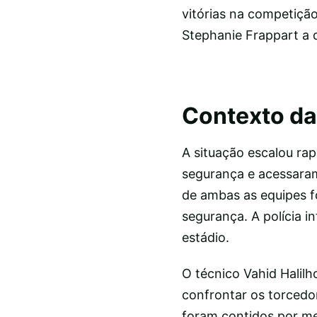
vitórias na competição
Stephanie Frappart a 
Contexto d
A situação escalou r
segurança e acessaram
de ambas as equipes f
segurança. A polícia i
estádio.
O técnico Vahid Halil
confrontar os torcedo
foram contidos por me