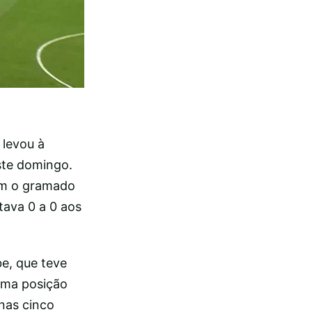
 levou à
ste domingo.
am o gramado
tava 0 a 0 aos
be, que teve
ima posição
nas cinco