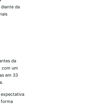
 diante da
mais
antes da
s, com um
ias em 33
a.
 expectativa
 forma