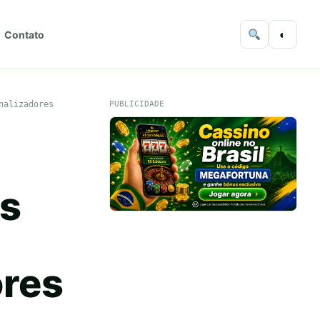
◐
Contato
nalizadores
PUBLICIDADE
ós
ores