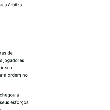
u a árbitra
ras de
Os jogadores
ir sua
rar a ordem no
 chegou a
seus esforços
a