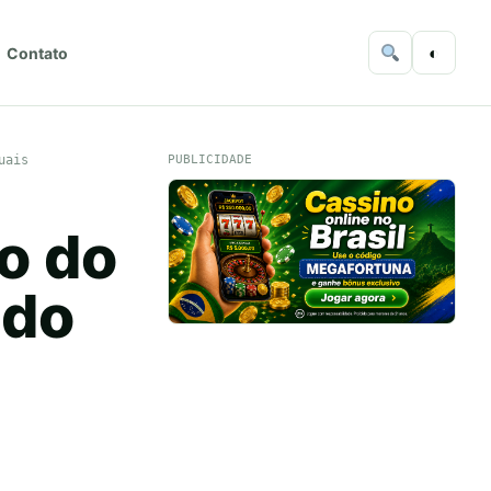
◐
Contato
uais
PUBLICIDADE
o do
 do