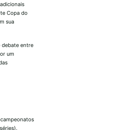
adicionais
nte Copa do
em sua
e debate entre
por um
 das
os campeonatos
séries).