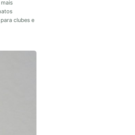
 mais
natos
 para clubes e