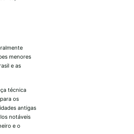
eralmente
lubes menores
sil e as
nça técnica
 para os
lidades antigas
los notáveis
eiro e o