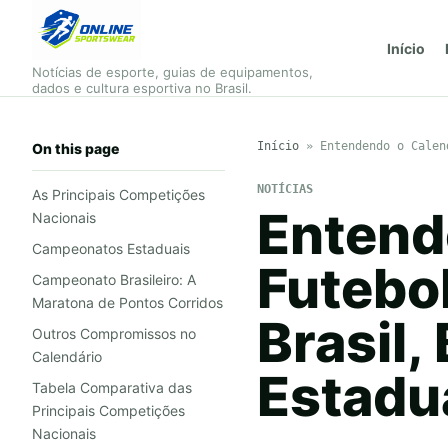
Início
Notícias de esporte, guias de equipamentos,
dados e cultura esportiva no Brasil.
Início
»
Entendendo o Calen
On this page
NOTÍCIAS
As Principais Competições
Entend
Nacionais
Campeonatos Estaduais
Futebol
Campeonato Brasileiro: A
Maratona de Pontos Corridos
Brasil,
Outros Compromissos no
Calendário
Estadu
Tabela Comparativa das
Principais Competições
Nacionais