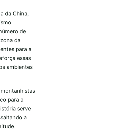
na da China,
hismo
 número de
“zona da
ientes para a
eforça essas
dos ambientes
e montanhistas
co para a
istória serve
ssaltando a
itude.