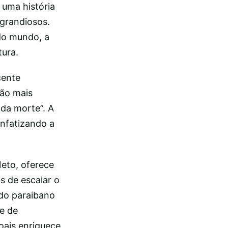
uma história
 grandiosos.
do mundo, a
tura.
cente
tão mais
 da morte”. A
enfatizando a
Neto, oferece
s de escalar o
 do paraibano
e de
oais enriquece