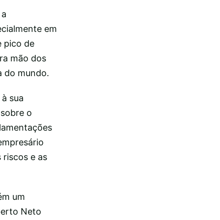
 a
ecialmente em
e pico de
ira mão dos
ta do mundo.
 à sua
 sobre o
ulamentações
 empresário
riscos e as
bém um
berto Neto