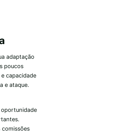
la
Sua adaptação
os poucos
 e capacidade
sa e ataque.
 oportunidade
rtantes.
s comissões