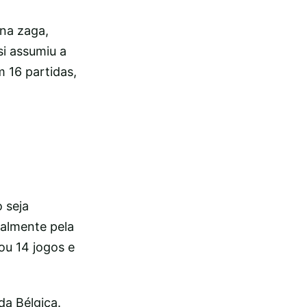
 na zaga,
i assumiu a
 16 partidas,
 seja
ialmente pela
ou 14 jogos e
da Bélgica.