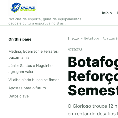
Início
Notícias de esporte, guias de equipamentos,
dados e cultura esportiva no Brasil.
Início
»
Botafogo: Avaliaçã
On this page
NOTÍCIAS
Medina, Edenilson e Ferraresi
Botafo
puxam a fila
Júnior Santos e Huguinho
Reforç
agregam valor
Villalba ainda busca se firmar
Semest
Apostas para o futuro
Datos clave
O Glorioso trouxe 12 
enfrentando desafios f