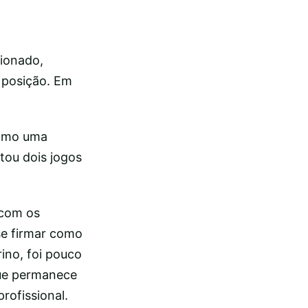
cionado,
 posição. Em
como uma
tou dois jogos
 com os
se firmar como
ino, foi pouco
que permanece
rofissional.