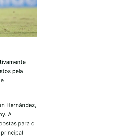
ativamente
stos pela
de
hoan Hernández,
ny. A
postas para o
 principal