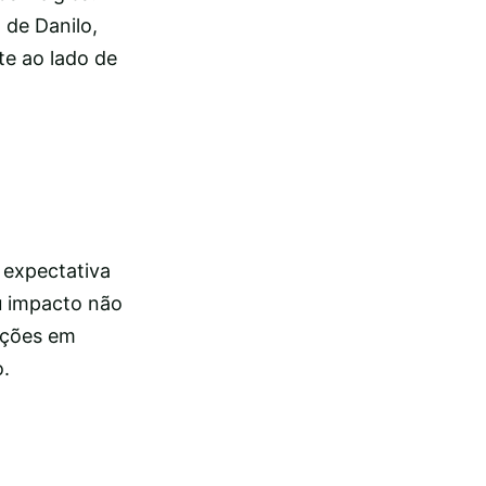
 de Danilo,
e ao lado de
 expectativa
u impacto não
rições em
o.