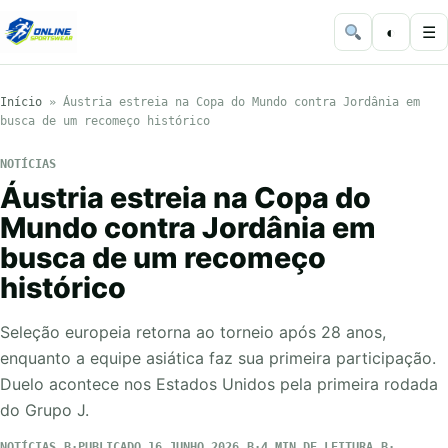
◐
☰
Início
»
Áustria estreia na Copa do Mundo contra Jordânia em
busca de um recomeço histórico
NOTÍCIAS
Áustria estreia na Copa do
Mundo contra Jordânia em
busca de um recomeço
histórico
Seleção europeia retorna ao torneio após 28 anos,
enquanto a equipe asiática faz sua primeira participação.
Duelo acontece nos Estados Unidos pela primeira rodada
do Grupo J.
NOTÍCIAS
PUBLICADO 16 JUNHO 2026
4 MIN DE LEITURA