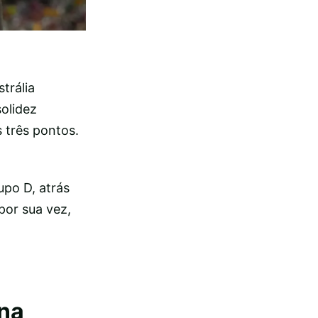
trália
olidez
 três pontos.
upo D, atrás
por sua vez,
ana