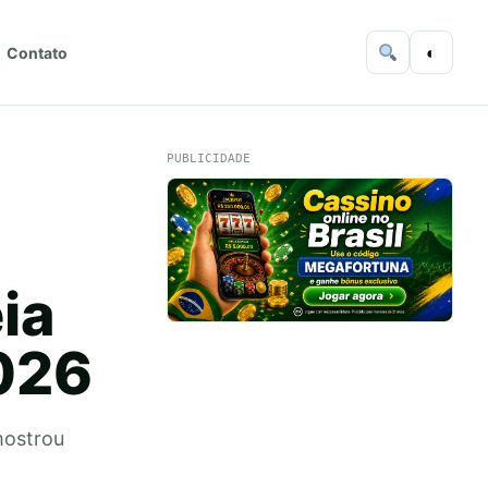
◐
Contato
PUBLICIDADE
ia
026
mostrou