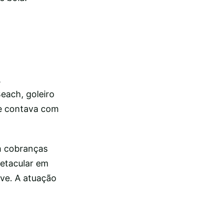
,
each, goleiro
 e contava com
m cobranças
petacular em
ave. A atuação