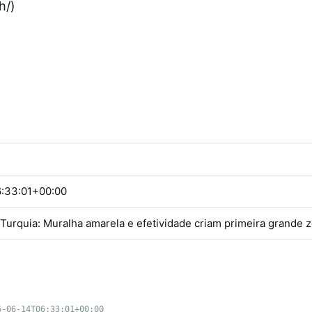
h/)
:33:01+00:00
0 Turquia: Muralha amarela e efetividade criam primeira grande 
6-06-14T06:33:01+00:00