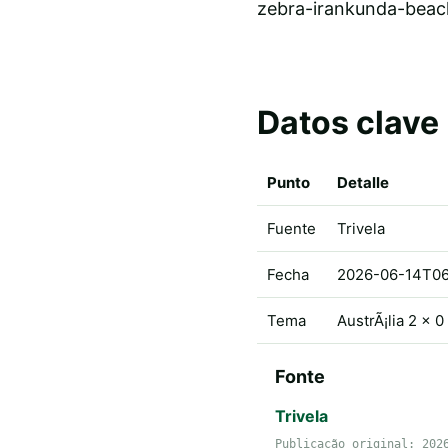
zebra-irankunda-beac
Datos clave
Punto
Detalle
Fuente
Trivela
Fecha
2026-06-14T06
Tema
AustrÃ¡lia 2 x 
Fonte
Trivela
Publicação original: 202