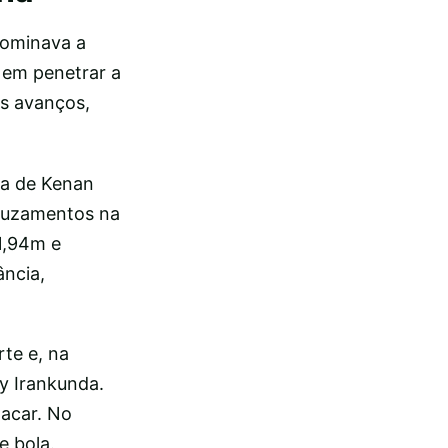
dominava a
 em penetrar a
us avanços,
ia de Kenan
cruzamentos na
 1,94m e
ância,
rte e, na
y Irankunda.
lacar. No
 bola.