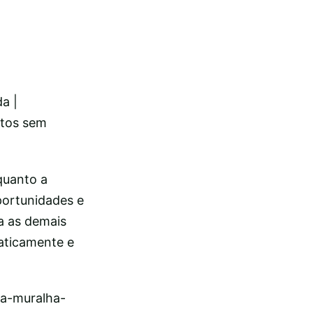
da |
ntos sem
quanto a
oportunidades e
a as demais
aticamente e
ia-muralha-