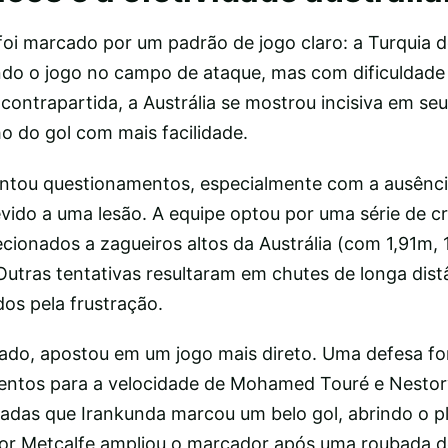
oi marcado por um padrão de jogo claro: a Turquia 
ando o jogo no campo de ataque, mas com dificuldade
contrapartida, a Austrália se mostrou incisiva em se
 do gol com mais facilidade.
vantou questionamentos, especialmente com a ausênc
devido a uma lesão. A equipe optou por uma série de 
ecionados a zagueiros altos da Austrália (com 1,91m,
utras tentativas resultaram em chutes de longa dist
os pela frustração.
 lado, apostou em um jogo mais direto. Uma defesa fo
entos para a velocidade de Mohamed Touré e Nestor
adas que Irankunda marcou um belo gol, abrindo o p
r Metcalfe ampliou o marcador após uma roubada de