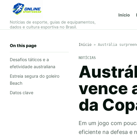
Início
Notícias de esporte, guias de equipamentos,
dados e cultura esportiva no Brasil.
Início
»
Austrália surpreen
On this page
NOTÍCIAS
Desafios táticos e a
Austrá
efetividade australiana
Estreia segura do goleiro
vence a
Beach
Datos clave
da Cop
Em um jogo com poucas
eficiente na defesa e 