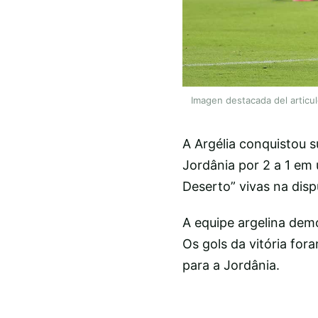
Imagen destacada del articu
A Argélia conquistou 
Jordânia por 2 a 1 em
Deserto” vivas na dis
A equipe argelina demo
Os gols da vitória fo
para a Jordânia.