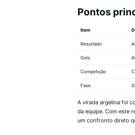
Pontos prin
Item
D
Resultado
A
Gols
A
Competição
C
Fase
G
A virada argelina foi
da equipe. Com este re
um confronto direto qu