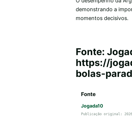
O desempenho da Argéli
demonstrando a import
momentos decisivos.
Fonte: Joga
https://jog
bolas-parad
Fonte
Jogada10
Publicação original: 202