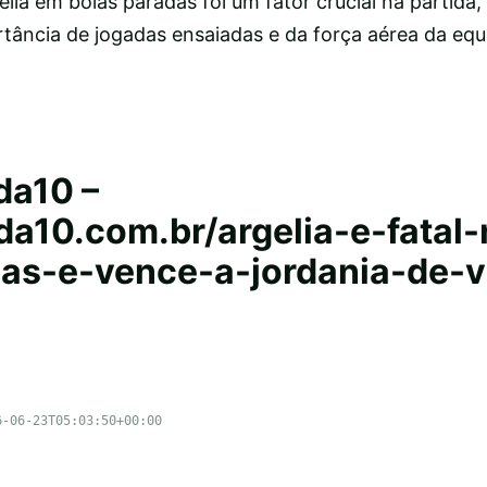
a em bolas paradas foi um fator crucial na partida,
ância de jogadas ensaiadas e da força aérea da eq
da10 –
ada10.com.br/argelia-e-fatal
as-e-vence-a-jordania-de-v
6-06-23T05:03:50+00:00