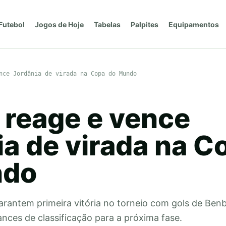
Futebol
Jogos de Hoje
Tabelas
Palpites
Equipamentos
nce Jordânia de virada na Copa do Mundo
 reage e vence
ia de virada na C
ndo
antem primeira vitória no torneio com gols de Benbo
nces de classificação para a próxima fase.