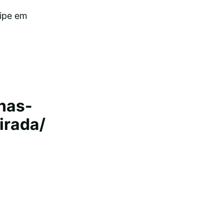
uipe em
-nas-
irada/