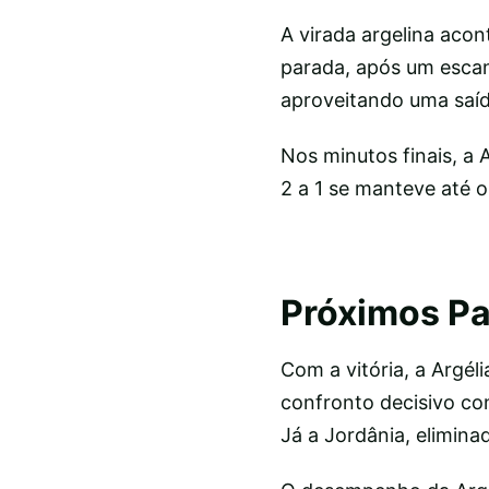
A virada argelina aco
parada, após um escan
aproveitando uma saída
Nos minutos finais, a 
2 a 1 se manteve até o 
Próximos P
Com a vitória, a Argé
confronto decisivo co
Já a Jordânia, elimin