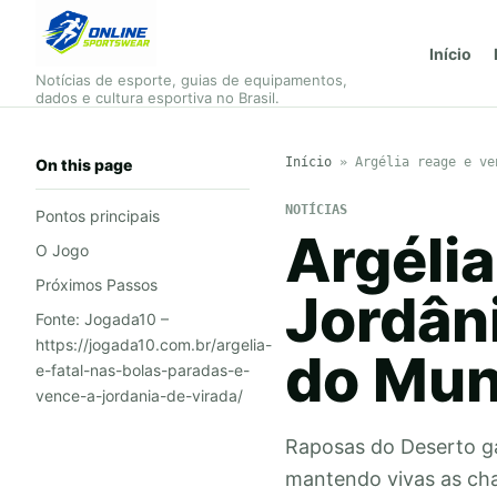
Início
Notícias de esporte, guias de equipamentos,
dados e cultura esportiva no Brasil.
Início
»
Argélia reage e ve
On this page
NOTÍCIAS
Pontos principais
Argélia
O Jogo
Próximos Passos
Jordân
Fonte: Jogada10 –
https://jogada10.com.br/argelia-
do Mu
e-fatal-nas-bolas-paradas-e-
vence-a-jordania-de-virada/
Raposas do Deserto gar
mantendo vivas as cha