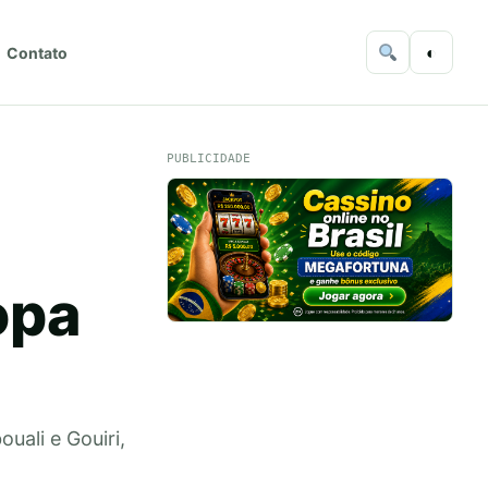
◐
Contato
PUBLICIDADE
opa
uali e Gouiri,