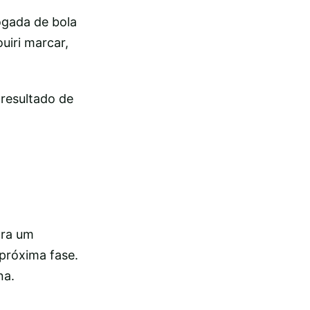
ogada de bola
uiri marcar,
 resultado de
ara um
próxima fase.
na.