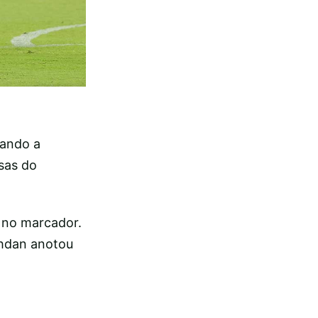
rando a
sas do
s no marcador.
shdan anotou