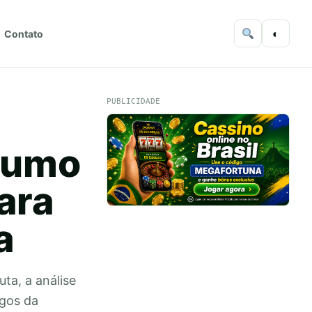
◐
Contato
PUBLICIDADE
 rumo
ara
a
ta, a análise
ogos da