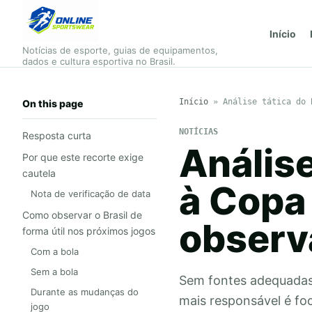
Início
Notícias de esporte, guias de equipamentos,
dados e cultura esportiva no Brasil.
Início
»
Análise tática do 
On this page
NOTÍCIAS
Resposta curta
Análise
Por que este recorte exige
cautela
à Copa
Nota de verificação de data
Como observar o Brasil de
observ
forma útil nos próximos jogos
Com a bola
Sem a bola
Sem fontes adequadas p
Durante as mudanças do
mais responsável é fo
jogo