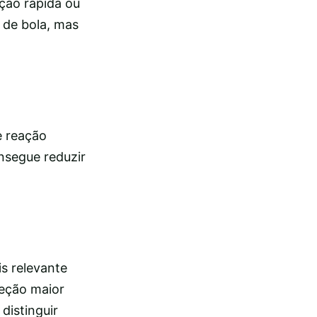
ação rápida ou
 de bola, mas
e reação
onsegue reduzir
s relevante
teção maior
distinguir