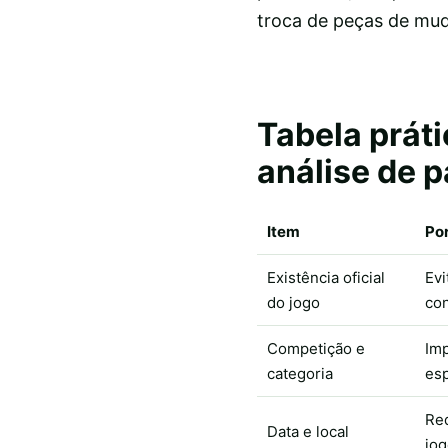
troca de peças de muda
Tabela prát
análise de p
Item
Por
Existência oficial
Evi
do jogo
co
Competição e
Imp
categoria
esp
Re
Data e local
jog