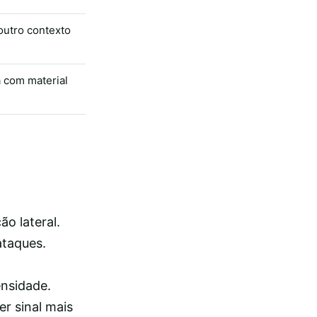
outro contexto
a com material
ão lateral.
ataques.
ensidade.
r sinal mais