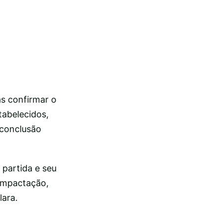
as confirmar o
tabelecidos,
 conclusão
 partida e seu
compactação,
lara.