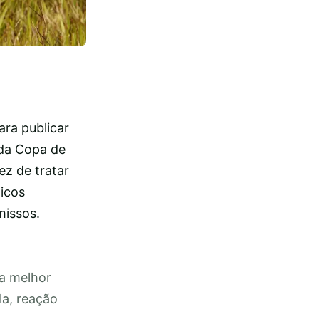
ara publicar
 da Copa de
ez de tratar
ticos
missos.
 a melhor
la, reação