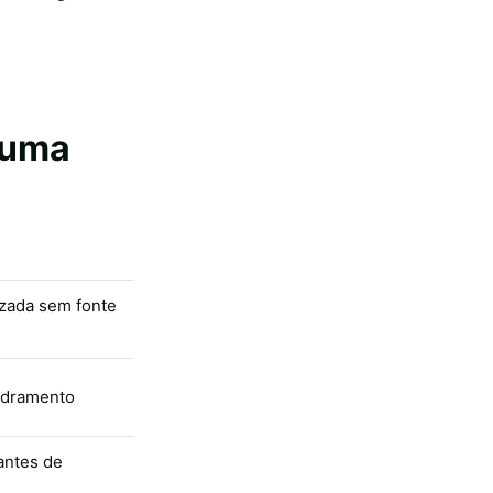
e uma
izada sem fonte
adramento
 antes de