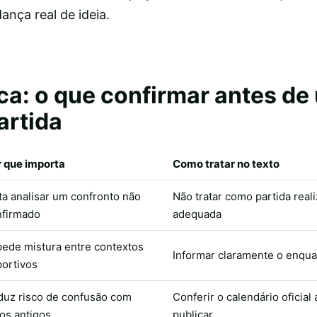
nça real de ideia.
ica: o que confirmar antes d
artida
 que importa
Como tratar no texto
ta analisar um confronto não
Não tratar como partida real
nfirmado
adequada
ede mistura entre contextos
Informar claramente o enqu
ortivos
duz risco de confusão com
Conferir o calendário oficial
os antigos
publicar