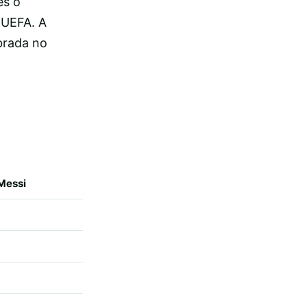
es o
 UEFA. A
brada no
 Messi