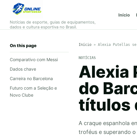
Início
Notícias de esporte, guias de equipamentos,
dados e cultura esportiva no Brasil.
Início
»
Alexia Putellas se
On this page
NOTÍCIAS
Comparativo com Messi
Alexia 
Dados chave
Carreira no Barcelona
do Bar
Futuro com a Seleção e
Novo Clube
títulos
A craque espanhola enc
troféus e superando o 