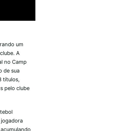
errando um
clube. A
al no Camp
o de sua
títulos,
s pelo clube
utebol
 jogadora
e acumulando