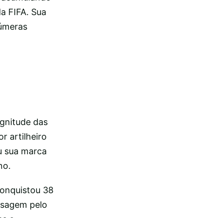
da FIFA. Sua
númeras
agnitude das
 artilheiro
u sua marca
no.
conquistou 38
ssagem pelo