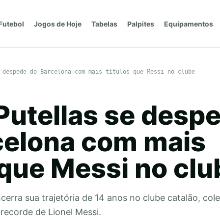
Futebol
Jogos de Hoje
Tabelas
Palpites
Equipamentos
 despede do Barcelona com mais títulos que Messi no clube
Putellas se desp
celona com mais
 que Messi no clu
erra sua trajetória de 14 anos no clube catalão, co
recorde de Lionel Messi.