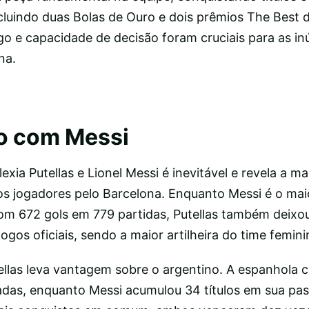
ncluindo duas Bolas de Ouro e dois prêmios The Best 
ogo e capacidade de decisão foram cruciais para as i
na.
o com Messi
xia Putellas e Lionel Messi é inevitável e revela a m
s jogadores pelo Barcelona. Enquanto Messi é o maior
 com 672 gols em 779 partidas, Putellas também deixo
gos oficiais, sendo a maior artilheira do time femini
tellas leva vantagem sobre o argentino. A espanhola 
das, enquanto Messi acumulou 34 títulos em sua pa