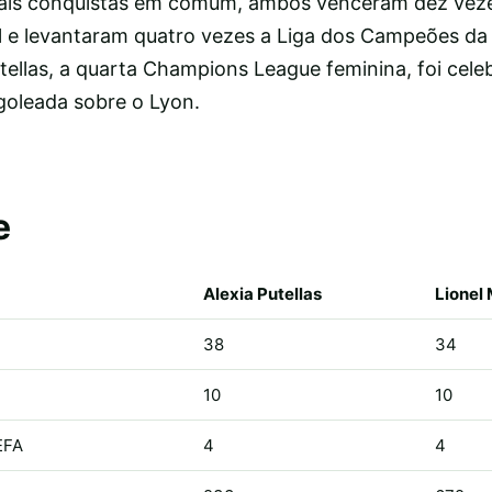
ipais conquistas em comum, ambos venceram dez vez
e levantaram quatro vezes a Liga dos Campeões da
tellas, a quarta Champions League feminina, foi cele
goleada sobre o Lyon.
e
Alexia Putellas
Lionel
38
34
10
10
EFA
4
4