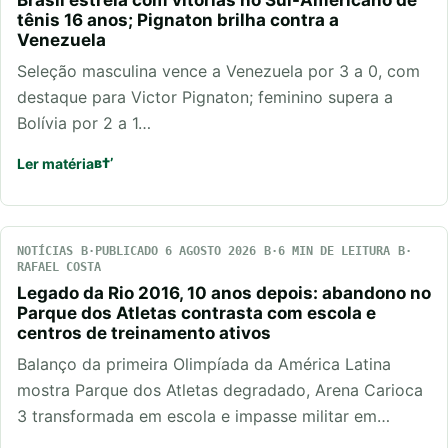
Brasil estreia com vitórias no Sul-Americano de
tênis 16 anos; Pignaton brilha contra a
Venezuela
Seleção masculina vence a Venezuela por 3 a 0, com
destaque para Victor Pignaton; feminino supera a
Bolívia por 2 a 1…
Ler matéria
NOTÍCIAS
PUBLICADO 6 AGOSTO 2026
6 MIN DE LEITURA
RAFAEL COSTA
Legado da Rio 2016, 10 anos depois: abandono no
Parque dos Atletas contrasta com escola e
centros de treinamento ativos
Balanço da primeira Olimpíada da América Latina
mostra Parque dos Atletas degradado, Arena Carioca
3 transformada em escola e impasse militar em…