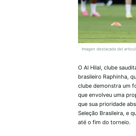
Imagen destacada del articu
O Al Hilal, clube saud
brasileiro Raphinha, q
clube demonstra um fo
que envolveu uma prop
que sua prioridade a
Seleção Brasileira, e q
até o fim do torneio.