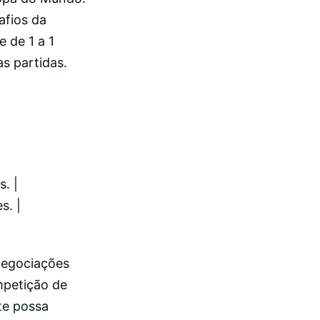
afios da
e de 1 a 1
s partidas.
s. |
s. |
 negociações
mpetição de
nte possa