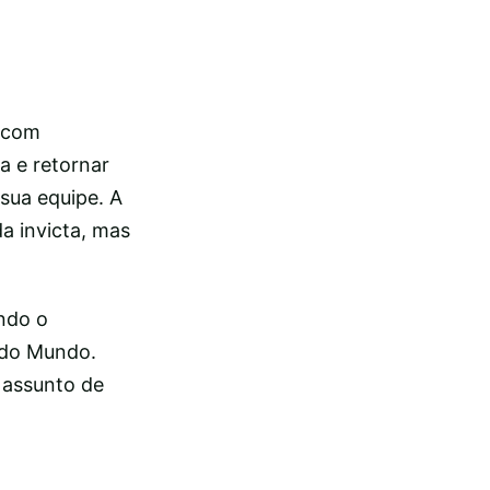
o com
a e retornar
 sua equipe. A
a invicta, mas
ndo o
 do Mundo.
 assunto de