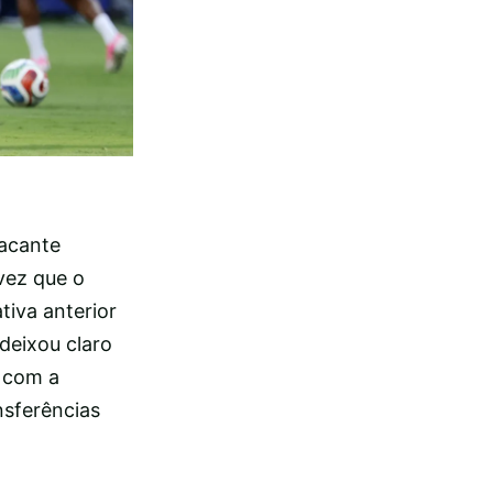
tacante
vez que o
iva anterior
deixou claro
 com a
nsferências