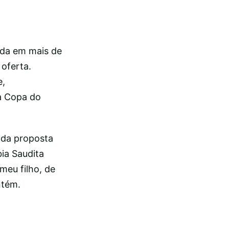
iada em mais de
oferta.
e,
 a Copa do
 da proposta
bia Saudita
meu filho, de
ntém.