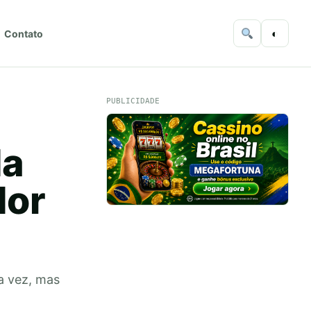
◐
Contato
PUBLICIDADE
da
dor
a vez, mas