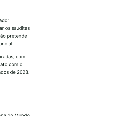
gador
r os sauditas
não pretende
undial.
oradas, com
trato com o
ados de 2028.
Copa do Mundo.