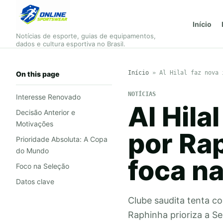
Início
Notícias de esporte, guias de equipamentos,
dados e cultura esportiva no Brasil.
Início
»
Al Hilal faz nova 
On this page
NOTÍCIAS
Interesse Renovado
Al Hila
Decisão Anterior e
Motivações
por Ra
Prioridade Absoluta: A Copa
do Mundo
foca n
Foco na Seleção
Datos clave
Clube saudita tenta co
Raphinha prioriza a Se