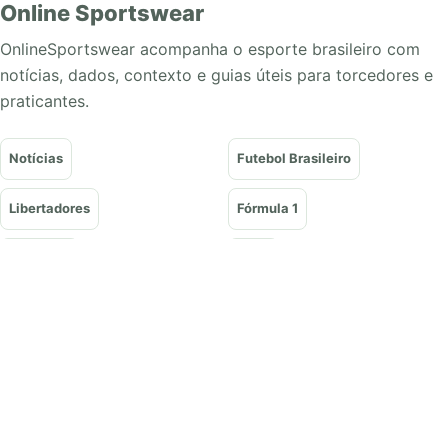
Online Sportswear
OnlineSportswear acompanha o esporte brasileiro com
notícias, dados, contexto e guias úteis para torcedores e
praticantes.
Notícias
Futebol Brasileiro
Libertadores
Fórmula 1
Basquete
Vôlei
Tênis
UFC e Lutas
Olimpíadas
Guias
Contato